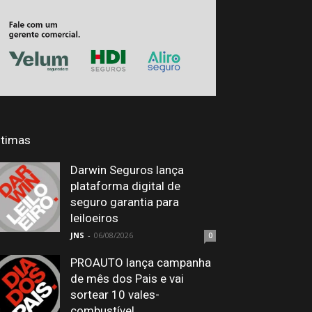
ltimas
Darwin Seguros lança
plataforma digital de
seguro garantia para
leiloeiros
JNS
-
06/08/2026
0
PROAUTO lança campanha
de mês dos Pais e vai
sortear 10 vales-
combustível