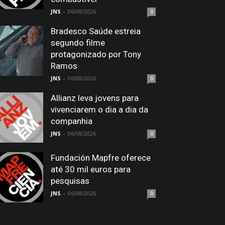
JNS
-
06/08/2026
0
Bradesco Saúde estreia
segundo filme
protagonizado por Tony
Ramos
JNS
-
06/08/2026
0
Allianz leva jovens para
vivenciarem o dia a dia da
companhia
JNS
-
06/08/2026
0
Fundación Mapfre oferece
até 30 mil euros para
pesquisas
JNS
-
06/08/2026
0