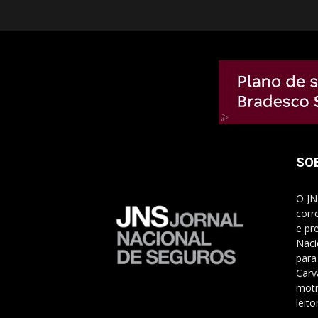
SO
O JN
corr
e pr
Naci
para
Carv
moti
leito