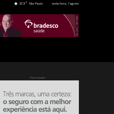
C
27.3
sexta-feira, 7 agosto
São Paulo
- Patrocinado -