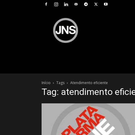
JNS
–
Jornal
Nacional
de
Seguros
Início
Tags
Atendimento eficiente
Tag: atendimento efici