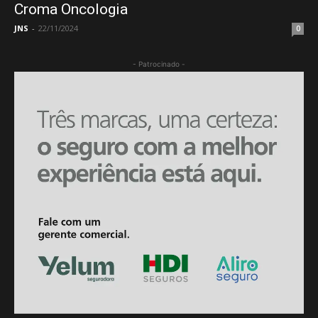
Croma Oncologia
JNS
-
22/11/2024
0
- Patrocinado -