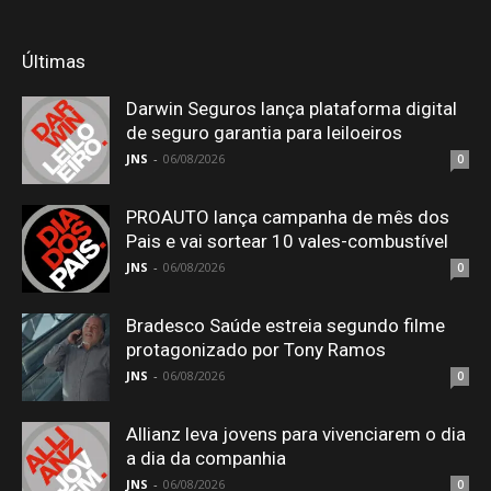
Últimas
Darwin Seguros lança plataforma digital
de seguro garantia para leiloeiros
JNS
-
06/08/2026
0
PROAUTO lança campanha de mês dos
Pais e vai sortear 10 vales-combustível
JNS
-
06/08/2026
0
Bradesco Saúde estreia segundo filme
protagonizado por Tony Ramos
JNS
-
06/08/2026
0
Allianz leva jovens para vivenciarem o dia
a dia da companhia
JNS
-
06/08/2026
0