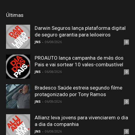
Últimas
Darwin Seguros lança plataforma digital
de seguro garantia para leiloeiros
JNS
-
06/08/2026
0
PROAUTO lança campanha de mês dos
Pais e vai sortear 10 vales-combustível
JNS
-
06/08/2026
0
Bradesco Saúde estreia segundo filme
protagonizado por Tony Ramos
JNS
-
06/08/2026
0
Allianz leva jovens para vivenciarem o dia
a dia da companhia
JNS
-
06/08/2026
0