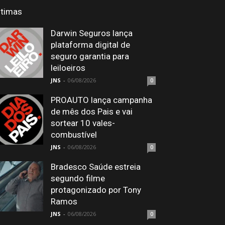
ltimas
Darwin Seguros lança
plataforma digital de
seguro garantia para
leiloeiros
JNS
-
06/08/2026
0
PROAUTO lança campanha
de mês dos Pais e vai
sortear 10 vales-
combustível
JNS
-
06/08/2026
0
Bradesco Saúde estreia
segundo filme
protagonizado por Tony
Ramos
JNS
-
06/08/2026
0