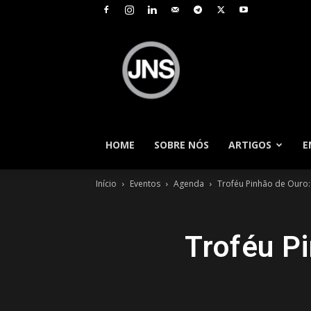
JNS
–
Jornal
Nacional
de
Seguros
HOME
SOBRE NÓS
ARTIGOS
E
Início
Eventos
Agenda
Troféu Pinhão de Ouro: 
Troféu P