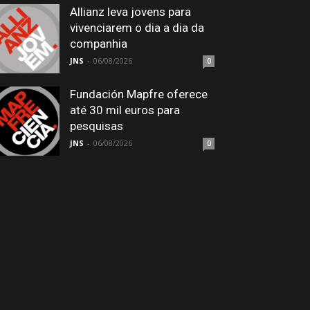
Allianz leva jovens para
vivenciarem o dia a dia da
companhia
JNS
-
06/08/2026
0
Fundación Mapfre oferece
até 30 mil euros para
pesquisas
JNS
-
06/08/2026
0