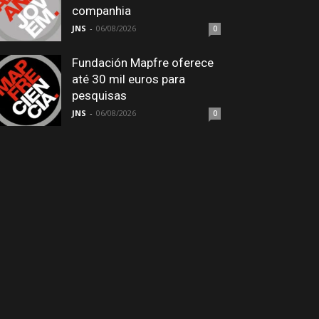
companhia
JNS
-
06/08/2026
0
Fundación Mapfre oferece
até 30 mil euros para
pesquisas
JNS
-
06/08/2026
0