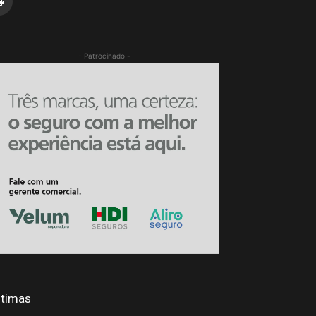
- Patrocinado -
ltimas