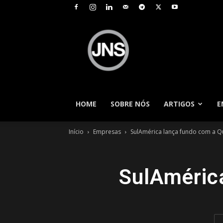
JNS
–
Jornal
Nacional
de
Seguros
HOME
SOBRE NÓS
ARTIGOS
E
Início
Empresas
SulAmérica lança fundo com a Q
SulAméric