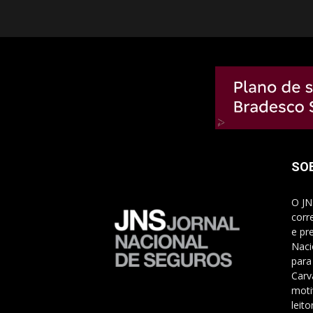
SO
O JN
corr
e pr
Naci
para
Carv
moti
leito