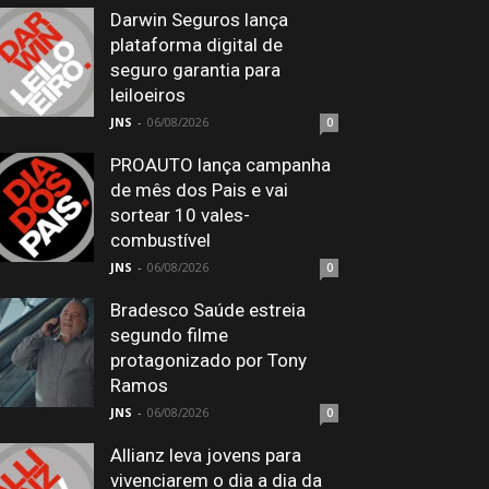
Darwin Seguros lança
plataforma digital de
seguro garantia para
leiloeiros
JNS
-
06/08/2026
0
PROAUTO lança campanha
de mês dos Pais e vai
sortear 10 vales-
combustível
JNS
-
06/08/2026
0
Bradesco Saúde estreia
segundo filme
protagonizado por Tony
Ramos
JNS
-
06/08/2026
0
Allianz leva jovens para
vivenciarem o dia a dia da