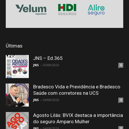
Últimas
JNS – Ed.365
JNS
-
05/08/2026
0
Bradesco Vida e Previdência e Bradesco
Saúde com corretores na UCS
JNS
-
04/08/2026
0
Agosto Lilás: BVIX destaca a importância
do seguro Amparo Mulher
JNS
-
04/08/2026
0