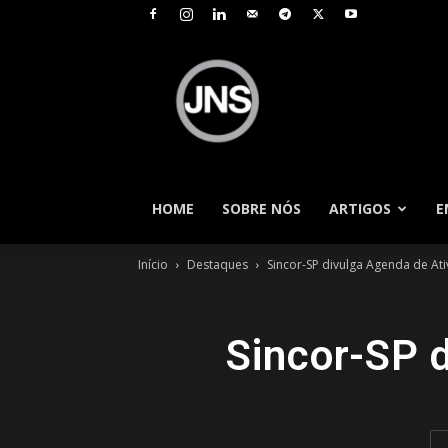
JNS
–
Jornal
Nacional
de
Seguros
HOME
SOBRE NÓS
ARTIGOS
E
Início
Destaques
Sincor-SP divulga Agenda de At
Sincor-SP 