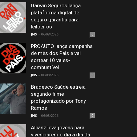
Darwin Seguros lança
plataforma digital de
seguro garantia para
leiloeiros
JNS
-
06/08/2026
0
PROAUTO lança campanha
de mês dos Pais e vai
sortear 10 vales-
combustível
JNS
-
06/08/2026
0
Bradesco Saúde estreia
segundo filme
protagonizado por Tony
Ramos
JNS
-
06/08/2026
0
Allianz leva jovens para
vivenciarem o dia a dia da