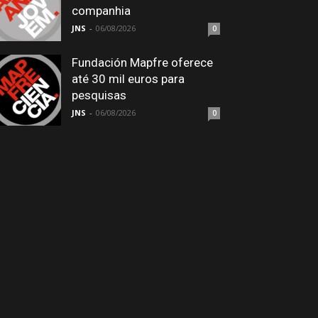
companhia
JNS
-
06/08/2026
0
Fundación Mapfre oferece
até 30 mil euros para
pesquisas
JNS
-
06/08/2026
0