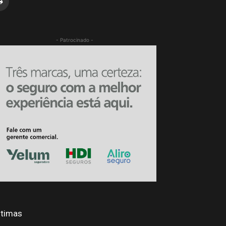
- Patrocinado -
ltimas