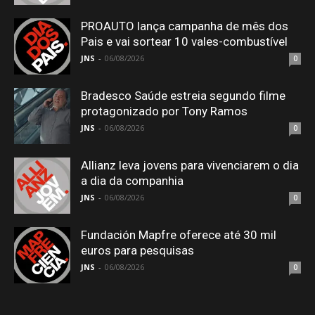
PROAUTO lança campanha de mês dos
Pais e vai sortear 10 vales-combustível
JNS
-
06/08/2026
0
Bradesco Saúde estreia segundo filme
protagonizado por Tony Ramos
JNS
-
06/08/2026
0
Allianz leva jovens para vivenciarem o dia
a dia da companhia
JNS
-
06/08/2026
0
Fundación Mapfre oferece até 30 mil
euros para pesquisas
JNS
-
06/08/2026
0