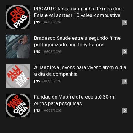
PROAUTO lança campanha de mês dos
Pais e vai sortear 10 vales-combustível
JNS
-
06/08/2026
0
Bradesco Saúde estreia segundo filme
protagonizado por Tony Ramos
JNS
-
06/08/2026
0
Allianz leva jovens para vivenciarem o dia
a dia da companhia
JNS
-
06/08/2026
0
Fundación Mapfre oferece até 30 mil
euros para pesquisas
JNS
-
06/08/2026
0