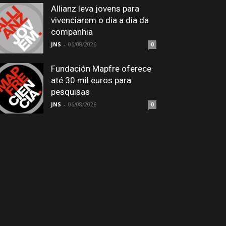
Allianz leva jovens para
vivenciarem o dia a dia da
companhia
JNS
-
06/08/2026
0
Fundación Mapfre oferece
até 30 mil euros para
pesquisas
JNS
-
06/08/2026
0