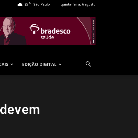
C
25
quinta-feira, 6 agosto
São Paulo
CAIS
EDIÇÃO DIGITAL
s devem