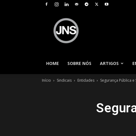
JNS
–
Jornal
Nacional
de
Seguros
HOME
SOBRE NÓS
ARTIGOS
E
Início
Sindicais
Entidades
Segurança Pública e
Segura