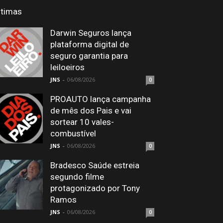
ltimas
Darwin Seguros lança
plataforma digital de
seguro garantia para
leiloeiros
JNS
-
06/08/2026
0
PROAUTO lança campanha
de mês dos Pais e vai
sortear 10 vales-
combustível
JNS
-
06/08/2026
0
Bradesco Saúde estreia
segundo filme
protagonizado por Tony
Ramos
JNS
-
06/08/2026
0