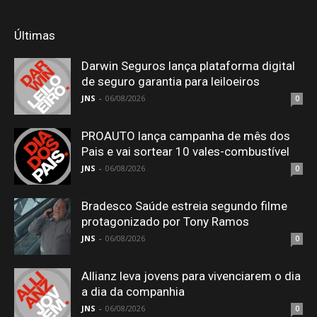
Últimas
Darwin Seguros lança plataforma digital
de seguro garantia para leiloeiros
JNS
-
06/08/2026
0
PROAUTO lança campanha de mês dos
Pais e vai sortear 10 vales-combustível
JNS
-
06/08/2026
0
Bradesco Saúde estreia segundo filme
protagonizado por Tony Ramos
JNS
-
06/08/2026
0
Allianz leva jovens para vivenciarem o dia
a dia da companhia
JNS
-
06/08/2026
0