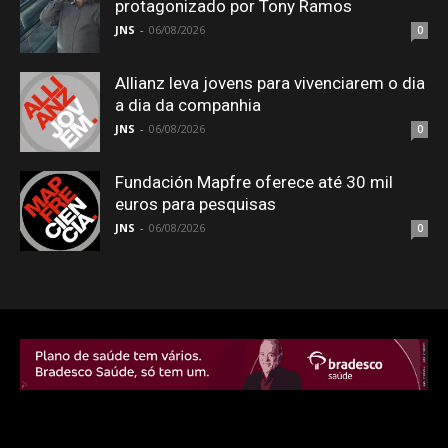
protagonizado por Tony Ramos
JNS
-
06/08/2026
0
Allianz leva jovens para vivenciarem o dia
a dia da companhia
JNS
-
06/08/2026
0
Fundación Mapfre oferece até 30 mil
euros para pesquisas
JNS
-
06/08/2026
0