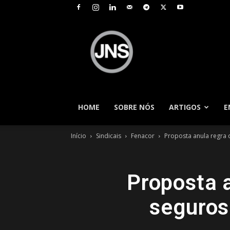
JNS
–
Jornal
Nacional
de
Seguros
HOME
SOBRE NÓS
ARTIGOS
E
Início
Sindicais
Fenacor
Proposta anula regra q
Proposta a
seguros