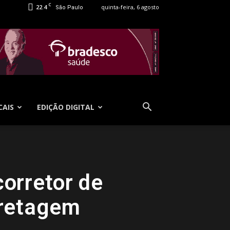
C
22.4
quinta-feira, 6 agosto
São Paulo
CAIS
EDIÇÃO DIGITAL
corretor de
rretagem