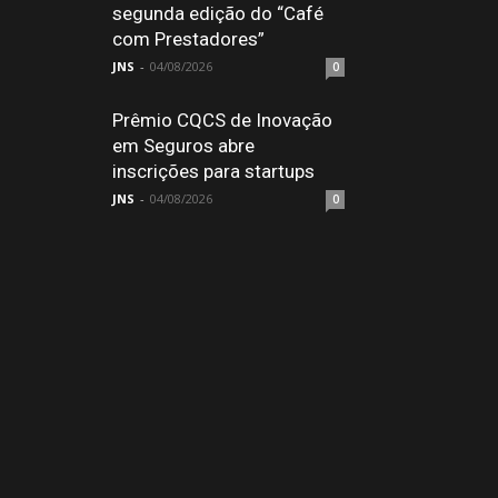
segunda edição do “Café
com Prestadores”
JNS
-
04/08/2026
0
Prêmio CQCS de Inovação
em Seguros abre
inscrições para startups
JNS
-
04/08/2026
0