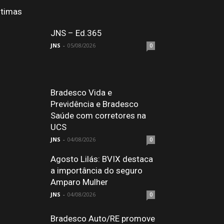
ltimas
JNS – Ed.365
JNS
-
05/08/2026
0
Bradesco Vida e
Previdência e Bradesco
Saúde com corretores na
UCS
JNS
-
04/08/2026
0
Agosto Lilás: BVIX destaca
a importância do seguro
Amparo Mulher
JNS
-
04/08/2026
0
Bradesco Auto/RE promove