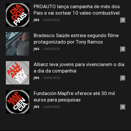
PROAUTO lança campanha de mês dos
Pais e vai sortear 10 vales-combustível
JNS
-
06/08/2026
0
Bradesco Saúde estreia segundo filme
protagonizado por Tony Ramos
JNS
-
06/08/2026
0
Allianz leva jovens para vivenciarem o dia
a dia da companhia
JNS
-
06/08/2026
0
Fundación Mapfre oferece até 30 mil
euros para pesquisas
JNS
-
06/08/2026
0