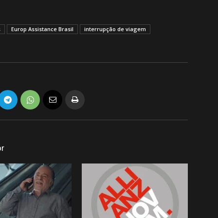
s
Europ Assistance Brasil
interrupção de viagem
or