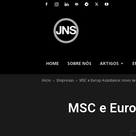
JNS
–
Jornal
Nacional
de
Seguros
HOME
SOBRE NÓS
ARTIGOS
E
Início
Empresas
MSC e Europ Assistance: novo s
MSC e Euro