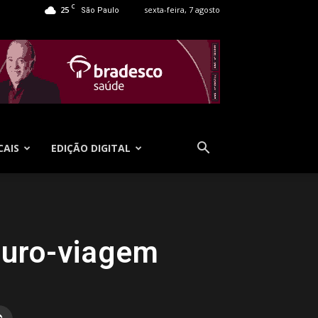
C
25
sexta-feira, 7 agosto
São Paulo
CAIS
EDIÇÃO DIGITAL
guro-viagem