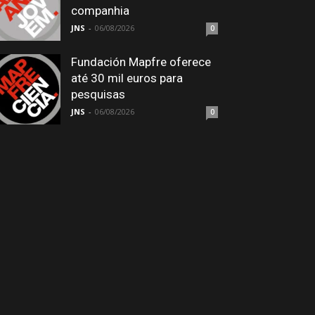
companhia
JNS
-
06/08/2026
0
Fundación Mapfre oferece
até 30 mil euros para
pesquisas
JNS
-
06/08/2026
0