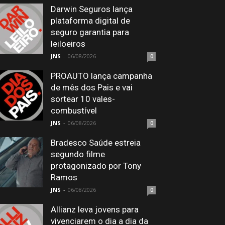
Darwin Seguros lança
plataforma digital de
seguro garantia para
leiloeiros
JNS
-
06/08/2026
0
PROAUTO lança campanha
de mês dos Pais e vai
sortear 10 vales-
combustível
JNS
-
06/08/2026
0
Bradesco Saúde estreia
segundo filme
protagonizado por Tony
Ramos
JNS
-
06/08/2026
0
Allianz leva jovens para
vivenciarem o dia a dia da