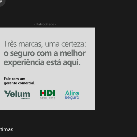
- Patrocinado -
ltimas