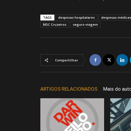
TAGS
despesas hospitalares
despesas médica
MSC Cruzeiros
seguro-viagem
Compartilhar
ARTIGOS RELACIONADOS
Mais do aut