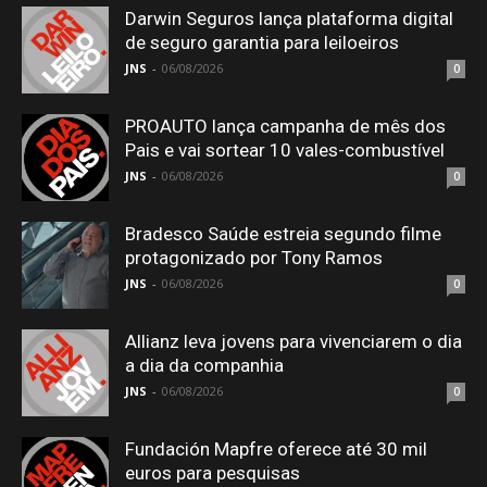
Darwin Seguros lança plataforma digital
de seguro garantia para leiloeiros
JNS
-
06/08/2026
0
PROAUTO lança campanha de mês dos
Pais e vai sortear 10 vales-combustível
JNS
-
06/08/2026
0
Bradesco Saúde estreia segundo filme
protagonizado por Tony Ramos
JNS
-
06/08/2026
0
Allianz leva jovens para vivenciarem o dia
a dia da companhia
JNS
-
06/08/2026
0
Fundación Mapfre oferece até 30 mil
euros para pesquisas