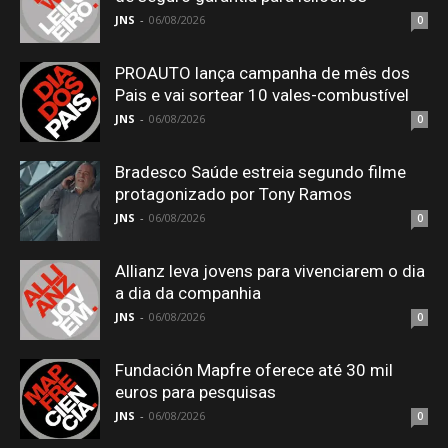
JNS
-
06/08/2026
0
PROAUTO lança campanha de mês dos
Pais e vai sortear 10 vales-combustível
JNS
-
06/08/2026
0
Bradesco Saúde estreia segundo filme
protagonizado por Tony Ramos
JNS
-
06/08/2026
0
Allianz leva jovens para vivenciarem o dia
a dia da companhia
JNS
-
06/08/2026
0
Fundación Mapfre oferece até 30 mil
euros para pesquisas
JNS
-
06/08/2026
0