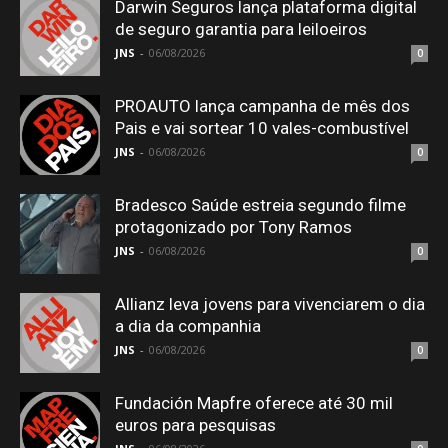
Darwin Seguros lança plataforma digital
de seguro garantia para leiloeiros
JNS
-
06/08/2026
0
PROAUTO lança campanha de mês dos
Pais e vai sortear 10 vales-combustível
JNS
-
06/08/2026
0
Bradesco Saúde estreia segundo filme
protagonizado por Tony Ramos
JNS
-
06/08/2026
0
Allianz leva jovens para vivenciarem o dia
a dia da companhia
JNS
-
06/08/2026
0
Fundación Mapfre oferece até 30 mil
euros para pesquisas