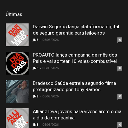
Últimas
Darwin Seguros lança plataforma digital
de seguro garantia para leiloeiros
JNS
-
06/08/2026
0
PROAUTO lança campanha de mês dos
Pais e vai sortear 10 vales-combustível
JNS
-
06/08/2026
0
Bradesco Saúde estreia segundo filme
protagonizado por Tony Ramos
JNS
-
06/08/2026
0
Allianz leva jovens para vivenciarem o dia
a dia da companhia
JNS
-
06/08/2026
0