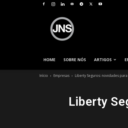
JNS
–
Jornal
Nacional
de
Seguros
HOME
SOBRE NÓS
ARTIGOS
E
Início
Empresas
Liberty Seguros: novidades para
Liberty Se