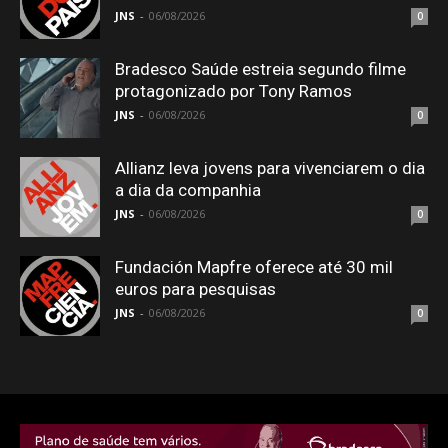
JNS
-
06/08/2026
0
Bradesco Saúde estreia segundo filme
protagonizado por Tony Ramos
JNS
-
06/08/2026
0
Allianz leva jovens para vivenciarem o dia
a dia da companhia
JNS
-
06/08/2026
0
Fundación Mapfre oferece até 30 mil
euros para pesquisas
JNS
-
06/08/2026
0