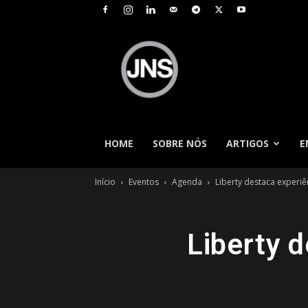
JNS
–
Jornal
Nacional
de
Seguros
HOME
SOBRE NÓS
ARTIGOS
E
Início
Eventos
Agenda
Liberty destaca experiê
Liberty d