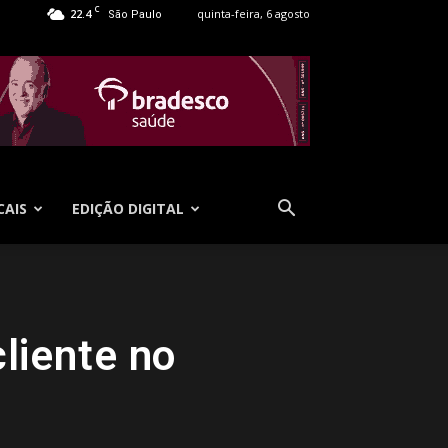
C
22.4
quinta-feira, 6 agosto
São Paulo
CAIS
EDIÇÃO DIGITAL
cliente no