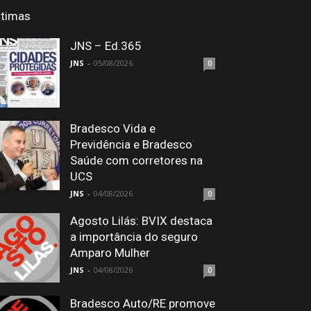
ltimas
JNS – Ed.365
JNS
-
05/08/2026
0
Bradesco Vida e
Previdência e Bradesco
Saúde com corretores na
UCS
JNS
-
04/08/2026
0
Agosto Lilás: BVIX destaca
a importância do seguro
Amparo Mulher
JNS
-
04/08/2026
0
Bradesco Auto/RE promove