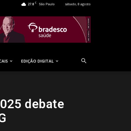
C
27.8
sábado, 8 agosto
São Paulo
CAIS
EDIÇÃO DIGITAL
2025 debate
SG