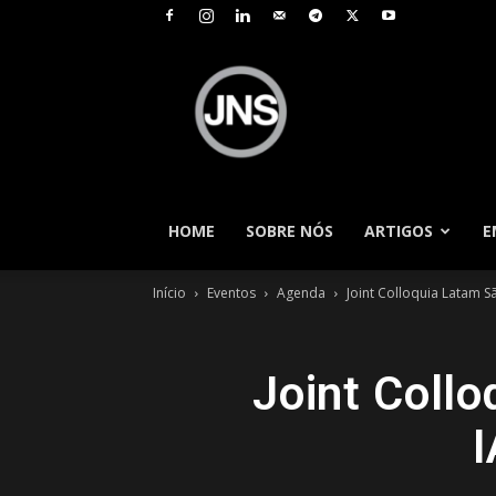
JNS
–
Jornal
Nacional
de
Seguros
HOME
SOBRE NÓS
ARTIGOS
E
Início
Eventos
Agenda
Joint Colloquia Latam S
Joint Coll
I