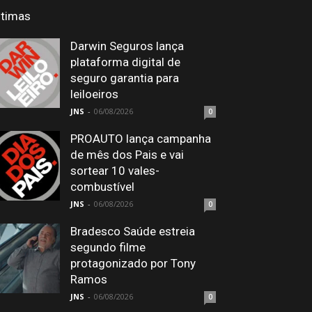
ltimas
Darwin Seguros lança
plataforma digital de
seguro garantia para
leiloeiros
JNS
-
06/08/2026
0
PROAUTO lança campanha
de mês dos Pais e vai
sortear 10 vales-
combustível
JNS
-
06/08/2026
0
Bradesco Saúde estreia
segundo filme
protagonizado por Tony
Ramos
JNS
-
06/08/2026
0