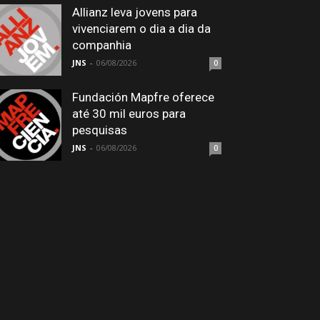
Allianz leva jovens para
vivenciarem o dia a dia da
companhia
JNS
-
06/08/2026
0
Fundación Mapfre oferece
até 30 mil euros para
pesquisas
JNS
-
06/08/2026
0