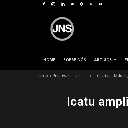
JNS
–
Jornal
Nacional
de
Seguros
HOME
SOBRE NÓS
ARTIGOS
E
Início
Empresas
Icatu amplia cobertura de doenç
Icatu ampl