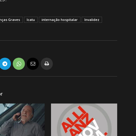
nças Graves
Icatu
internação hospitalar
Invalidez
or