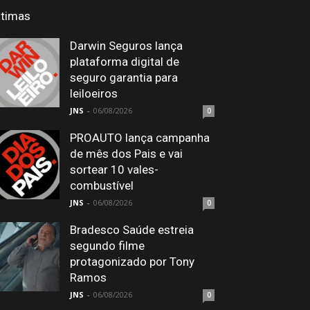
ltimas
Darwin Seguros lança
plataforma digital de
seguro garantia para
leiloeiros
JNS
-
06/08/2026
0
PROAUTO lança campanha
de mês dos Pais e vai
sortear 10 vales-
combustível
JNS
-
06/08/2026
0
Bradesco Saúde estreia
segundo filme
protagonizado por Tony
Ramos
JNS
-
06/08/2026
0