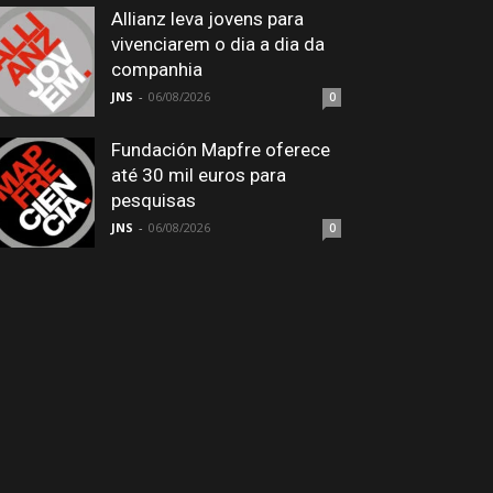
Allianz leva jovens para
vivenciarem o dia a dia da
companhia
JNS
-
06/08/2026
0
Fundación Mapfre oferece
até 30 mil euros para
pesquisas
JNS
-
06/08/2026
0