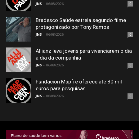
JNS
-
06/08/2026
0
Bradesco Saúde estreia segundo filme
protagonizado por Tony Ramos
JNS
-
06/08/2026
0
Allianz leva jovens para vivenciarem o dia
a dia da companhia
JNS
-
06/08/2026
0
Fundación Mapfre oferece até 30 mil
euros para pesquisas
JNS
-
06/08/2026
0