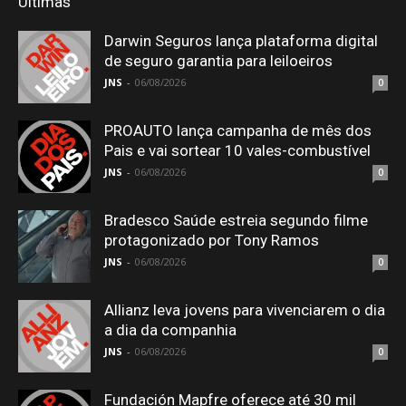
Últimas
Darwin Seguros lança plataforma digital
de seguro garantia para leiloeiros
JNS
-
06/08/2026
0
PROAUTO lança campanha de mês dos
Pais e vai sortear 10 vales-combustível
JNS
-
06/08/2026
0
Bradesco Saúde estreia segundo filme
protagonizado por Tony Ramos
JNS
-
06/08/2026
0
Allianz leva jovens para vivenciarem o dia
a dia da companhia
JNS
-
06/08/2026
0
Fundación Mapfre oferece até 30 mil