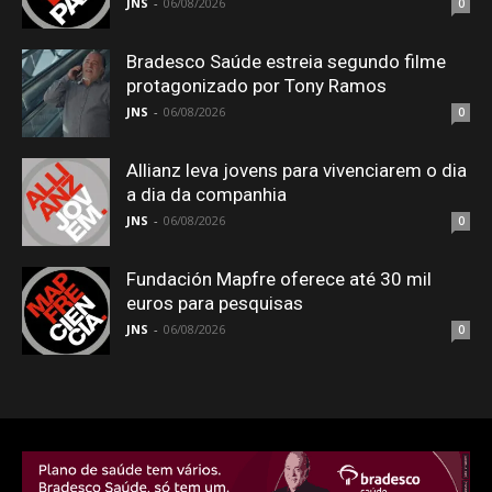
JNS
-
06/08/2026
0
Bradesco Saúde estreia segundo filme
protagonizado por Tony Ramos
JNS
-
06/08/2026
0
Allianz leva jovens para vivenciarem o dia
a dia da companhia
JNS
-
06/08/2026
0
Fundación Mapfre oferece até 30 mil
euros para pesquisas
JNS
-
06/08/2026
0