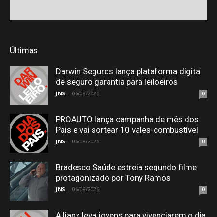
Últimas
Darwin Seguros lança plataforma digital
de seguro garantia para leiloeiros
JNS
-
06/08/2026
0
PROAUTO lança campanha de mês dos
Pais e vai sortear 10 vales-combustível
JNS
-
06/08/2026
0
Bradesco Saúde estreia segundo filme
protagonizado por Tony Ramos
JNS
-
06/08/2026
0
Allianz leva jovens para vivenciarem o dia