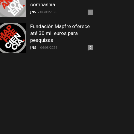
companhia
JNS
-
06/08/2026
0
Fundación Mapfre oferece
até 30 mil euros para
pesquisas
JNS
-
06/08/2026
0