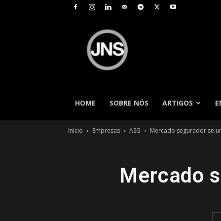
JNS
–
Jornal
Nacional
de
Seguros
HOME
SOBRE NÓS
ARTIGOS
E
Início
Empresas
ASG
Mercado segurador se un
Mercado s