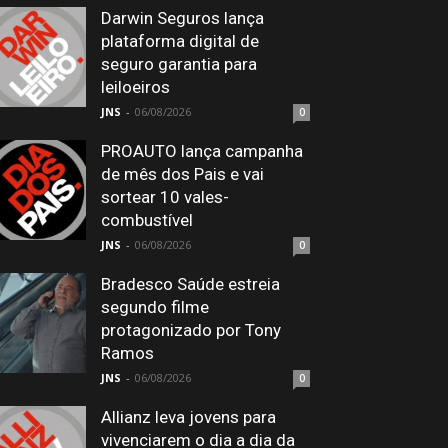
Darwin Seguros lança
plataforma digital de
seguro garantia para
leiloeiros
JNS
-
06/08/2026
0
PROAUTO lança campanha
de mês dos Pais e vai
sortear 10 vales-
combustível
JNS
-
06/08/2026
0
Bradesco Saúde estreia
segundo filme
protagonizado por Tony
Ramos
JNS
-
06/08/2026
0
Allianz leva jovens para
vivenciarem o dia a dia da