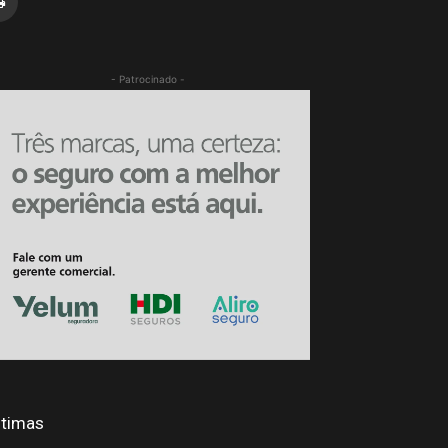
- Patrocinado -
ltimas