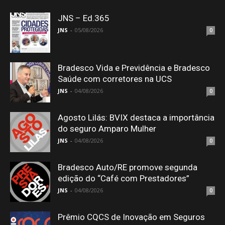
JNS – Ed.365
JNS
-
05/08/2026
0
Bradesco Vida e Previdência e Bradesco
Saúde com corretores na UCS
JNS
-
04/08/2026
0
Agosto Lilás: BVIX destaca a importância
do seguro Amparo Mulher
JNS
-
04/08/2026
0
Bradesco Auto/RE promove segunda
edição do “Café com Prestadores”
JNS
-
04/08/2026
0
Prêmio CQCS de Inovação em Seguros