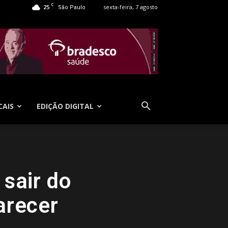
C
25
sexta-feira, 7 agosto
São Paulo
CAIS
EDIÇÃO DIGITAL
sair do
arecer