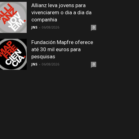
Allianz leva jovens para
vivenciarem o dia a dia da
companhia
JNS
-
06/08/2026
0
Fundación Mapfre oferece
até 30 mil euros para
pesquisas
JNS
-
06/08/2026
0