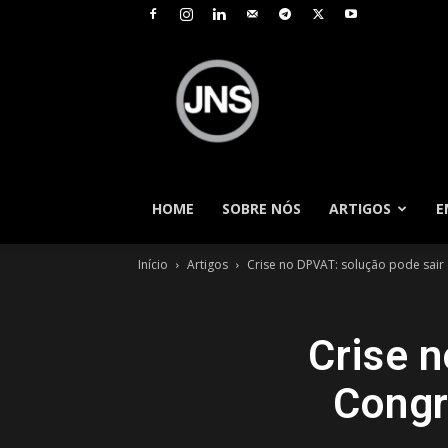
JNS
–
Jornal
Nacional
de
Seguros
HOME
SOBRE NÓS
ARTIGOS
E
Início
Artigos
Crise no DPVAT: solução pode sair
Crise 
Congr