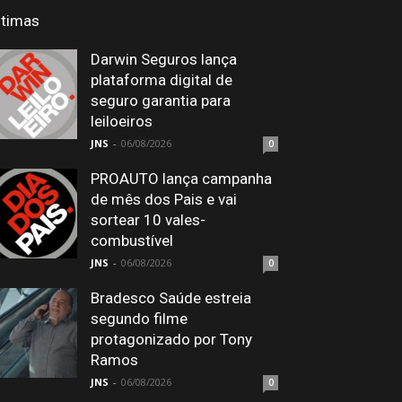
ltimas
Darwin Seguros lança
plataforma digital de
seguro garantia para
leiloeiros
JNS
-
06/08/2026
0
PROAUTO lança campanha
de mês dos Pais e vai
sortear 10 vales-
combustível
JNS
-
06/08/2026
0
Bradesco Saúde estreia
segundo filme
protagonizado por Tony
Ramos
JNS
-
06/08/2026
0