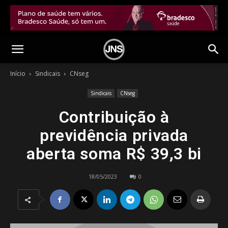
Início
Sindicais
CNseg
Sindicais
CNseg
Contribuição à
previdência privada
aberta soma R$ 39,3 bi
18/05/2023
0