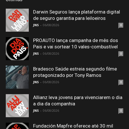
Darwin Seguros lança plataforma digital
de seguro garantia para leiloeiros
JNS
-
06/08/2026
0
PROAUTO lança campanha de mês dos
Pais e vai sortear 10 vales-combustível
JNS
-
06/08/2026
0
Bradesco Saúde estreia segundo filme
protagonizado por Tony Ramos
JNS
-
06/08/2026
0
Allianz leva jovens para vivenciarem o dia
a dia da companhia
JNS
-
06/08/2026
0
Fundación Mapfre oferece até 30 mil