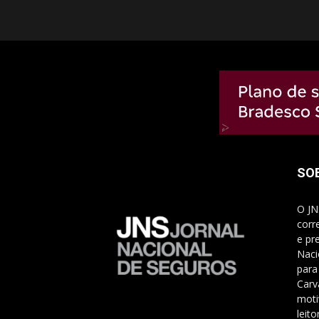
SO
O JN
corr
e pr
Naci
para
Carv
moti
leito