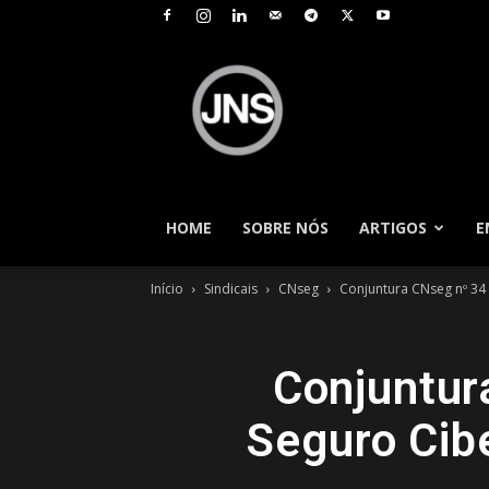
JNS
–
Jornal
Nacional
de
Seguros
HOME
SOBRE NÓS
ARTIGOS
E
Início
Sindicais
CNseg
Conjuntura CNseg nº 34 
Conjuntur
Seguro Cib