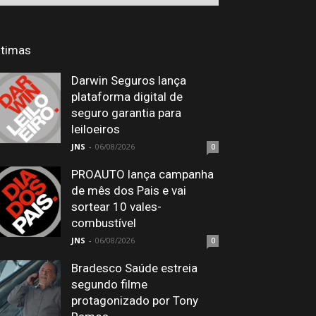
ltimas
Darwin Seguros lança
plataforma digital de
seguro garantia para
leiloeiros
JNS
-
06/08/2026
0
PROAUTO lança campanha
de mês dos Pais e vai
sortear 10 vales-
combustível
JNS
-
06/08/2026
0
Bradesco Saúde estreia
segundo filme
protagonizado por Tony