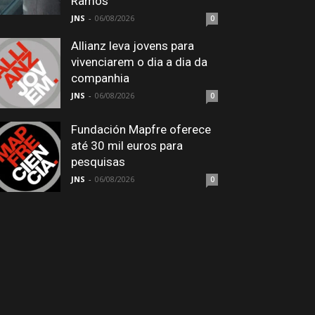
Ramos
JNS
-
06/08/2026
0
Allianz leva jovens para
vivenciarem o dia a dia da
companhia
JNS
-
06/08/2026
0
Fundación Mapfre oferece
até 30 mil euros para
pesquisas
JNS
-
06/08/2026
0