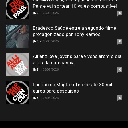
Pais e vai sortear 10 vales-combustível
JNS
-
06/08/2026
0
Bradesco Saúde estreia segundo filme
protagonizado por Tony Ramos
JNS
-
06/08/2026
0
Allianz leva jovens para vivenciarem o dia
a dia da companhia
JNS
-
06/08/2026
0
Fundación Mapfre oferece até 30 mil
euros para pesquisas
JNS
-
06/08/2026
0