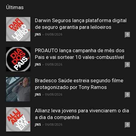
Últimas
Darwin Seguros lança plataforma digital
de seguro garantia para leiloeiros
JNS
-
06/08/2026
0
PROAUTO lança campanha de mês dos
Pais e vai sortear 10 vales-combustível
JNS
-
06/08/2026
0
Bradesco Saúde estreia segundo filme
protagonizado por Tony Ramos
JNS
-
06/08/2026
0
Allianz leva jovens para vivenciarem o dia
a dia da companhia
JNS
-
06/08/2026
0