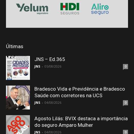
Últimas
JNS – Ed.365
JNS
-
05/08/2026
0
Bradesco Vida e Previdência e Bradesco
Saúde com corretores na UCS
JNS
-
04/08/2026
0
Agosto Lilás: BVIX destaca a importância
do seguro Amparo Mulher
JNS
-
04/08/2026
0