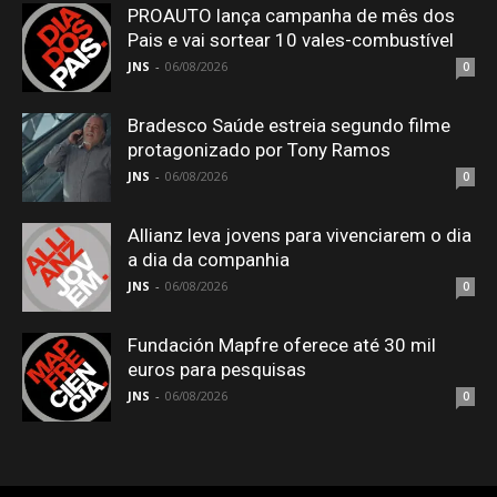
PROAUTO lança campanha de mês dos
Pais e vai sortear 10 vales-combustível
JNS
-
06/08/2026
0
Bradesco Saúde estreia segundo filme
protagonizado por Tony Ramos
JNS
-
06/08/2026
0
Allianz leva jovens para vivenciarem o dia
a dia da companhia
JNS
-
06/08/2026
0
Fundación Mapfre oferece até 30 mil
euros para pesquisas
JNS
-
06/08/2026
0