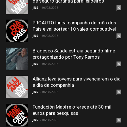
de seguro garantia para leiloeiros
JNS
-
06/08/2026
0
PROAUTO lança campanha de mês dos
Pais e vai sortear 10 vales-combustível
JNS
-
06/08/2026
0
Bradesco Saúde estreia segundo filme
protagonizado por Tony Ramos
JNS
-
06/08/2026
0
Allianz leva jovens para vivenciarem o dia
a dia da companhia
JNS
-
06/08/2026
0
Fundación Mapfre oferece até 30 mil
euros para pesquisas
JNS
-
06/08/2026
0