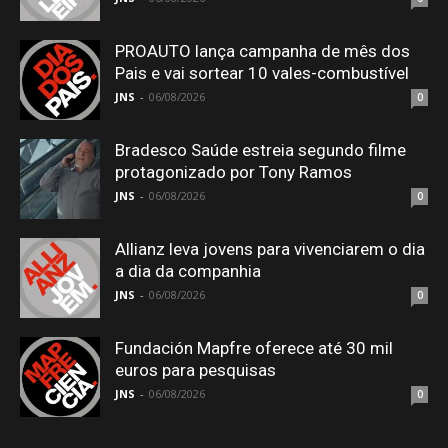
PROAUTO lança campanha de mês dos
Pais e vai sortear 10 vales-combustível
JNS
-
06/08/2026
0
Bradesco Saúde estreia segundo filme
protagonizado por Tony Ramos
JNS
-
06/08/2026
0
Allianz leva jovens para vivenciarem o dia
a dia da companhia
JNS
-
06/08/2026
0
Fundación Mapfre oferece até 30 mil
euros para pesquisas
JNS
-
06/08/2026
0