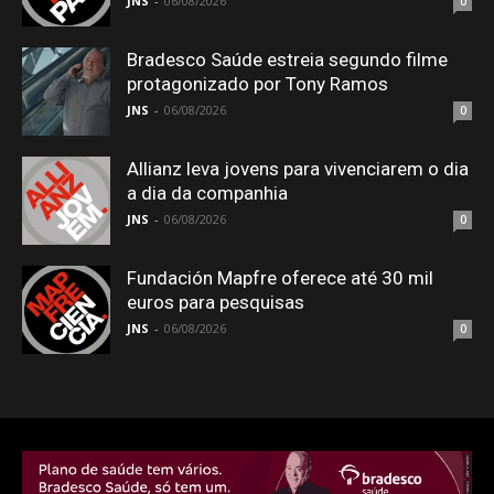
JNS
-
06/08/2026
0
Bradesco Saúde estreia segundo filme
protagonizado por Tony Ramos
JNS
-
06/08/2026
0
Allianz leva jovens para vivenciarem o dia
a dia da companhia
JNS
-
06/08/2026
0
Fundación Mapfre oferece até 30 mil
euros para pesquisas
JNS
-
06/08/2026
0