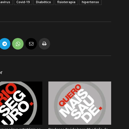
avírus
Covid-19
Diabético
fisioterapia
hipertenso
or