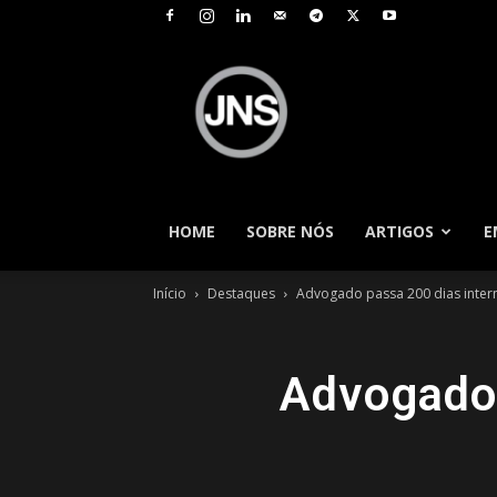
JNS
–
Jornal
Nacional
de
Seguros
HOME
SOBRE NÓS
ARTIGOS
E
Início
Destaques
Advogado passa 200 dias intern
Advogado 