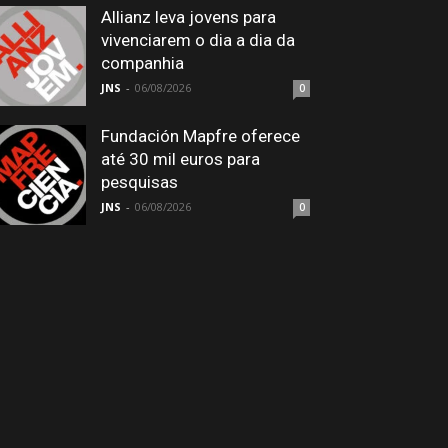
Allianz leva jovens para
vivenciarem o dia a dia da
companhia
JNS
-
06/08/2026
0
Fundación Mapfre oferece
até 30 mil euros para
pesquisas
JNS
-
06/08/2026
0