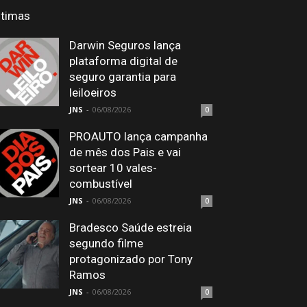
ltimas
Darwin Seguros lança
plataforma digital de
seguro garantia para
leiloeiros
JNS
-
06/08/2026
0
PROAUTO lança campanha
de mês dos Pais e vai
sortear 10 vales-
combustível
JNS
-
06/08/2026
0
Bradesco Saúde estreia
segundo filme
protagonizado por Tony
Ramos
JNS
-
06/08/2026
0