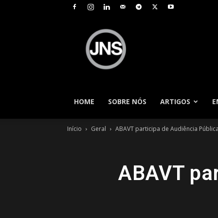
JNS
–
Jornal
Nacional
de
Seguros
HOME
SOBRE NÓS
ARTIGOS
E
Início
Geral
ABAVT participa de Audiência Públi
ABAVT part