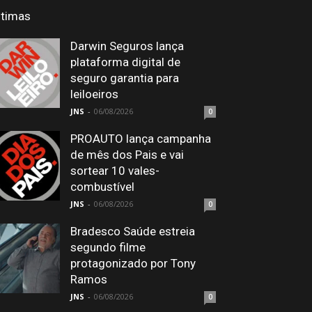
ltimas
Darwin Seguros lança
plataforma digital de
seguro garantia para
leiloeiros
JNS
-
06/08/2026
0
PROAUTO lança campanha
de mês dos Pais e vai
sortear 10 vales-
combustível
JNS
-
06/08/2026
0
Bradesco Saúde estreia
segundo filme
protagonizado por Tony
Ramos
JNS
-
06/08/2026
0