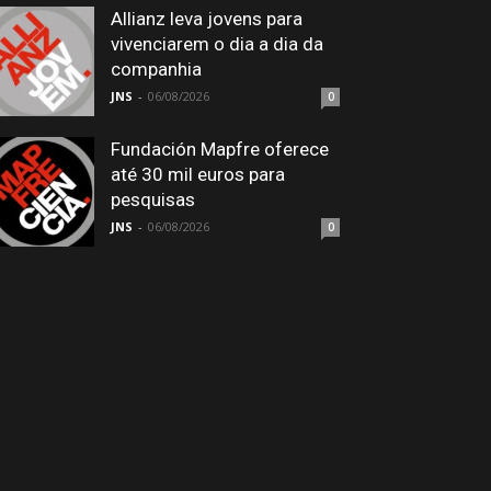
Allianz leva jovens para
vivenciarem o dia a dia da
companhia
JNS
-
06/08/2026
0
Fundación Mapfre oferece
até 30 mil euros para
pesquisas
JNS
-
06/08/2026
0