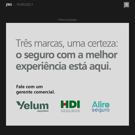
JNS
-
10/09/2021
0
- Patrocinado -