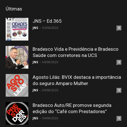
Últimas
JNS – Ed.365
JNS
-
05/08/2026
0
Bradesco Vida e Previdência e Bradesco
Saúde com corretores na UCS
JNS
-
04/08/2026
0
Agosto Lilás: BVIX destaca a importância
do seguro Amparo Mulher
JNS
-
04/08/2026
0
Bradesco Auto/RE promove segunda
edição do “Café com Prestadores”
JNS
-
04/08/2026
0