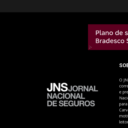
SO
O JN
corr
e pr
Naci
para
Carv
moti
leito