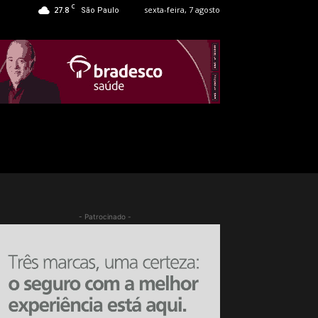
C
27.8
sexta-feira, 7 agosto
São Paulo
- Patrocinado -