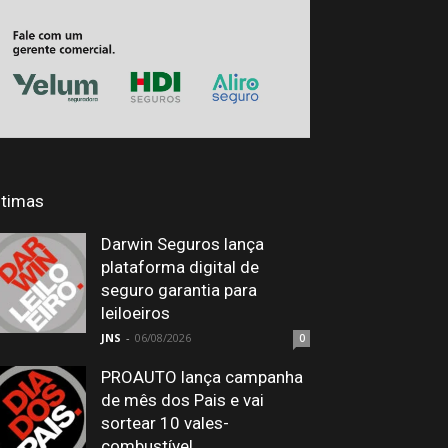
ltimas
Darwin Seguros lança
plataforma digital de
seguro garantia para
leiloeiros
JNS
-
06/08/2026
0
PROAUTO lança campanha
de mês dos Pais e vai
sortear 10 vales-
combustível