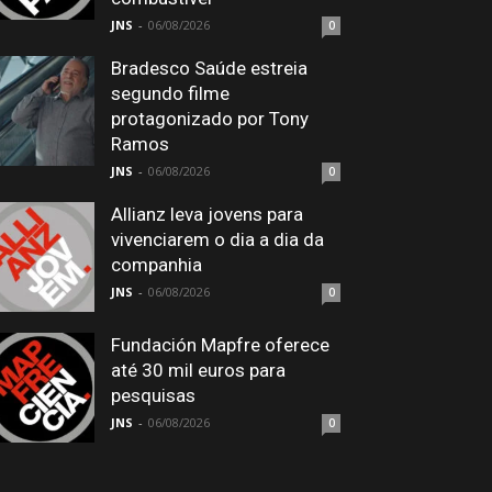
JNS
-
06/08/2026
0
Bradesco Saúde estreia
segundo filme
protagonizado por Tony
Ramos
JNS
-
06/08/2026
0
Allianz leva jovens para
vivenciarem o dia a dia da
companhia
JNS
-
06/08/2026
0
Fundación Mapfre oferece
até 30 mil euros para
pesquisas
JNS
-
06/08/2026
0