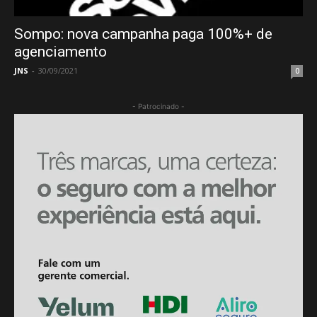
Sompo: nova campanha paga 100%+ de
agenciamento
JNS
-
30/09/2021
0
- Patrocinado -