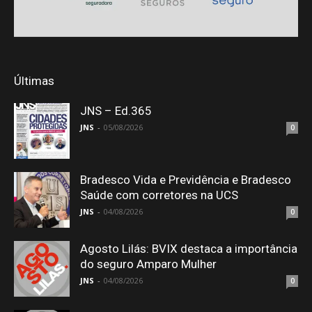
Últimas
JNS – Ed.365
JNS
-
05/08/2026
0
Bradesco Vida e Previdência e Bradesco
Saúde com corretores na UCS
JNS
-
04/08/2026
0
Agosto Lilás: BVIX destaca a importância
do seguro Amparo Mulher
JNS
-
04/08/2026
0