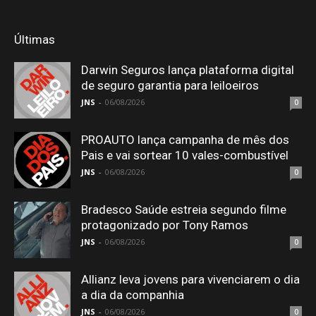
Últimas
Darwin Seguros lança plataforma digital
de seguro garantia para leiloeiros
JNS
-
06/08/2026
0
PROAUTO lança campanha de mês dos
Pais e vai sortear 10 vales-combustível
JNS
-
06/08/2026
0
Bradesco Saúde estreia segundo filme
protagonizado por Tony Ramos
JNS
-
06/08/2026
0
Allianz leva jovens para vivenciarem o dia
a dia da companhia
JNS
-
06/08/2026
0