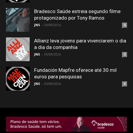
Bradesco Saúde estreia segundo filme
protagonizado por Tony Ramos
JNS
-
06/08/2026
0
Allianz leva jovens para vivenciarem o dia
a dia da companhia
JNS
-
06/08/2026
0
Fundación Mapfre oferece até 30 mil
euros para pesquisas
JNS
-
06/08/2026
0