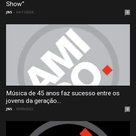
Show”
JNS
-
04/11/2024
0
Música de 45 anos faz sucesso entre os
jovens da geração...
JNS
-
09/09/2022
0