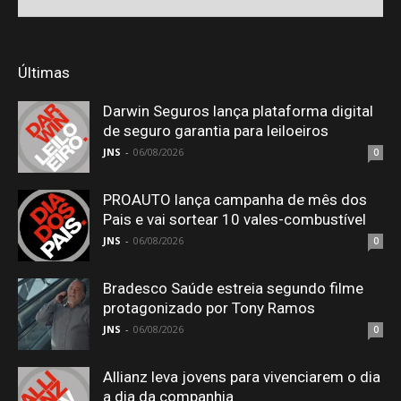
Últimas
Darwin Seguros lança plataforma digital
de seguro garantia para leiloeiros
JNS
-
06/08/2026
0
PROAUTO lança campanha de mês dos
Pais e vai sortear 10 vales-combustível
JNS
-
06/08/2026
0
Bradesco Saúde estreia segundo filme
protagonizado por Tony Ramos
JNS
-
06/08/2026
0
Allianz leva jovens para vivenciarem o dia
a dia da companhia