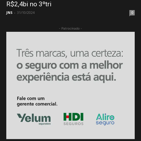
R$2,4bi no 3ºtri
JNS
-
31/10/2024
0
- Patrocinado -