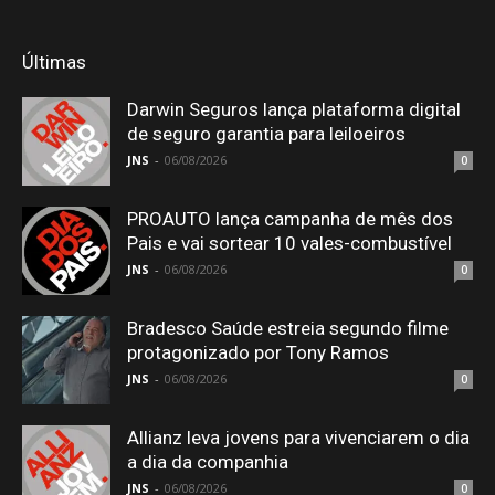
Últimas
Darwin Seguros lança plataforma digital
de seguro garantia para leiloeiros
JNS
-
06/08/2026
0
PROAUTO lança campanha de mês dos
Pais e vai sortear 10 vales-combustível
JNS
-
06/08/2026
0
Bradesco Saúde estreia segundo filme
protagonizado por Tony Ramos
JNS
-
06/08/2026
0
Allianz leva jovens para vivenciarem o dia
a dia da companhia
JNS
-
06/08/2026
0